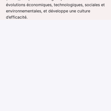
évolutions économiques, technologiques, sociales et
environnementales, et développe une culture
d’efficacité.
• Instaure une culture d'innovation et de
collaboration interdépartementale pour maximiser
l'efficacité.
• Planifie, organise et dirige l’ensemble des activités
et services de son secteur de travail : opérations
routières, service à la clientèle et répartition,
services techniques (maintenance et équipement )
et des approvisionnements.
• Met en place des indicateurs de performance et
en assure le suivi. Évalue les résultats et transmet
ses recommandations. Assure la mise en place des
mesures d’amélioration et d’optimisation. Prépare
des rapports stratégiques réguliers pour la direction
générale.